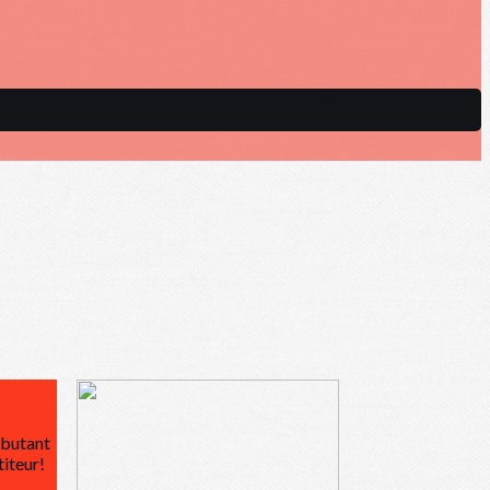
ébutant
titeur!