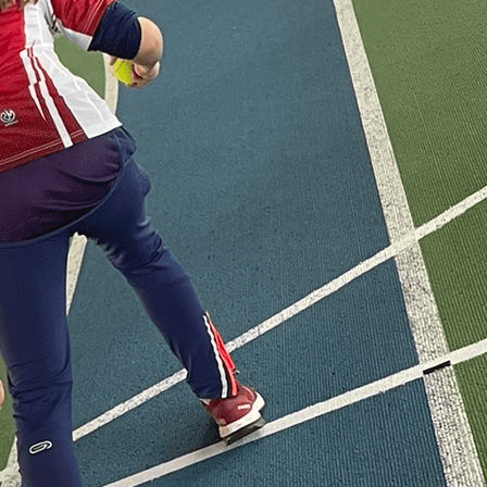
Le club
▴
▾
Présentation
Les Foulées Mézidonna