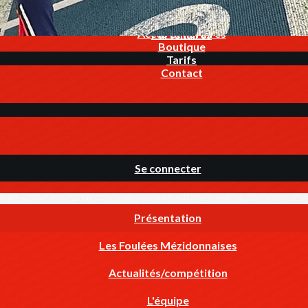
Infos utiles
▴
▾
Actualités/compétiti
L'équipe
Accès et horaires
Partenaires
Boutique
Tarifs
Contact
Se connecter
Présentation
Les Foulées Mézidonnaises
Actualités/compétition
L'équipe