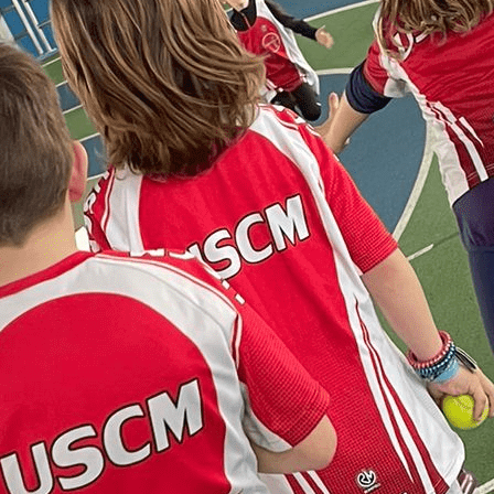
Exporter les lignes sélectionnées
Exporter toutes les colonnes
Exporter uniquement les colonnes affichées
Menu
<
>
Présentation
Les Foulées Mézidonnaises
Actualités/compétition
L'équipe
Partenaires
Ajoutez un logo, un bouton, des réseaux sociaux
Cliquez pour éditer